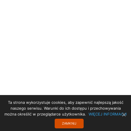
Ta strona wykorzystuje cookies, aby zapewnić najlepszą jakość
STRONA GŁÓWNA
naszego serwisu. Warunki do ich dostępu i przechowywania
można określić w przeglądarce użytkownika.
WIĘCEJ INFORMACJI
POBYTY
ZAMKNIJ
PROJEKT UE
TRANSLATE