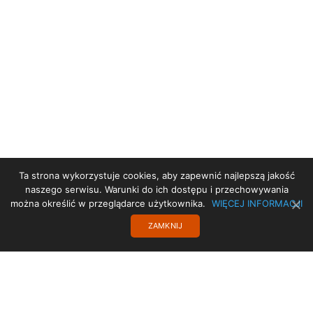
Ta strona wykorzystuje cookies, aby zapewnić najlepszą jakość
STRONA GŁÓWNA
naszego serwisu. Warunki do ich dostępu i przechowywania
można określić w przeglądarce użytkownika.
WIĘCEJ INFORMACJI
POBYTY
ZAMKNIJ
PROJEKT UE
TRANSLATE
POLITYKA PRYWATNOŚCI
KONTAKT