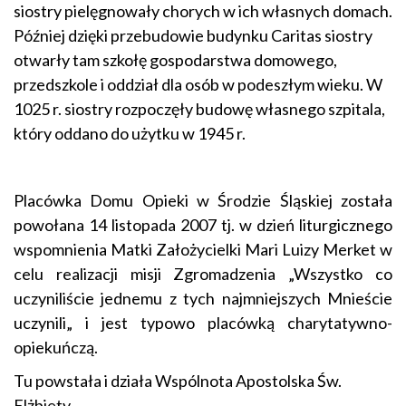
siostry pielęgnowały chorych w ich własnych domach.
Później dzięki przebudowie budynku Caritas siostry
otwarły tam szkołę gospodarstwa domowego,
przedszkole i oddział dla osób w podeszłym wieku. W
1025 r. siostry rozpoczęły budowę własnego szpitala,
który oddano do użytku w 1945 r.
Placówka Domu Opieki w Środzie Śląskiej została
powołana 14 listopada 2007 tj. w dzień liturgicznego
wspomnienia Matki Założycielki Mari Luizy Merket w
celu realizacji misji Zgromadzenia „Wszystko co
uczyniliście jednemu z tych najmniejszych Mnieście
uczynili„ i jest typowo placówką charytatywno-
opiekuńczą.
Tu powstała i działa Wspólnota Apostolska Św.
Elżbiety.